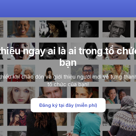
thiệu ngay ai là ai trong tổ ch
bạn
hiếu khi chào đón và giới thiệu người mới về từng thàn
tổ chức của bạn!
Đăng ký tại đây (miễn phí)