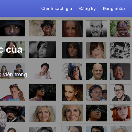
Chính sách giá
Đăng ký
Đăng nhập
ức của
h viên trong