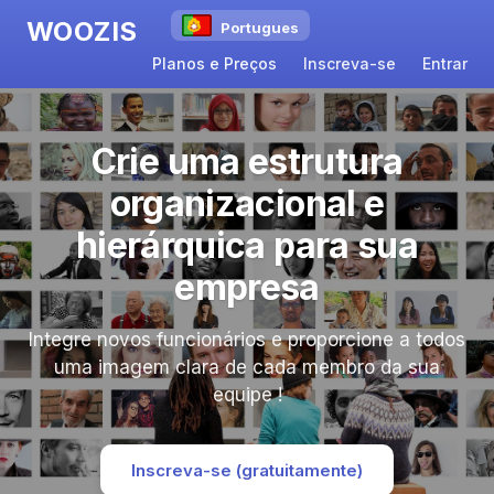
WOOZIS
Portugues
Planos e Preços
Inscreva-se
Entrar
Crie uma estrutura
organizacional e
hierárquica para sua
empresa
Integre novos funcionários e proporcione a todos
uma imagem clara de cada membro da sua
equipe !
Inscreva-se (gratuitamente)